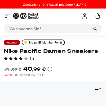
Zusätzliche 10 % Rabatt mit Code FLDAY10
Angebot
Bis zu
123
Member Points
Nike Pacific Damen Sneakers
(
1
)
40
,
99
€
74
,
99
€
-45%
Du sparst
34,00 €