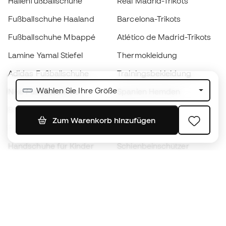
Hallenfußballschuhe
Real Madrid-Trikots
Fußballschuhe Haaland
Barcelona-Trikots
Fußballschuhe Mbappé
Atlético de Madrid-Trikots
Lamine Yamal Stiefel
Thermokleidung
Adidas Fußballschuhe
Trainingsbekleidung
Wählen Sie Ihre Größe
Nike Fußballschuhe
Spanien Hemden
Bälle
Fußballtrikots
Zum Warenkorb hinzufügen
Fußballschuhe für Kinder
Regenmäntel
Handschuhe für Kinder
Schienbeinschützer
Fußballschuhe für Kinder
Torwartkleidung
Kleidung für Kinder
Black Friday