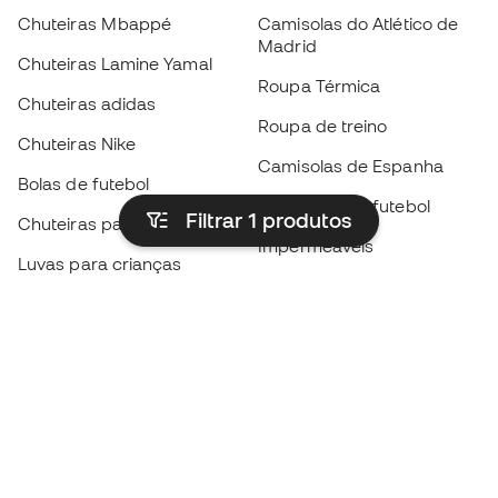
Chuteiras Mbappé
Camisolas do Atlético de
Madrid
Chuteiras Lamine Yamal
Roupa Térmica
Chuteiras adidas
Roupa de treino
Chuteiras Nike
Camisolas de Espanha
Bolas de futebol
Camisolas de futebol
Filtrar 1
produtos
Chuteiras para crianças
Impermeáveis
Luvas para crianças
Caneleiras
Sapatilhas para crianças
Roupa de guarda-redes
Roupa de futebol para
crianças
Black Friday
Luvas de guarda-redes
Torna-te