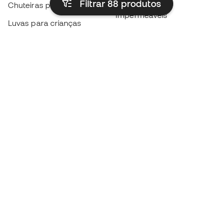
Filtrar 88
produtos
Chuteiras para crianças
Impermeáveis
Luvas para crianças
Caneleiras
Sapatilhas para crianças
Roupa de guarda-redes
Roupa de futebol para
crianças
Black Friday
Luvas de guarda-redes
Torna-te
Member
agora
Acumula pontos e poupa nas tuas compras
Acesso prioritário a produtos exclusivos
Junta-te a mais de meio milhão de membros