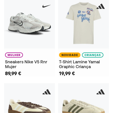
MULHER
NOVIDADE
CRIANÇAS
Sneakers Nike V5 Rnr
T-Shirt Lamine Yamal
Mujer
Graphic Criança
89,99 €
19,99 €