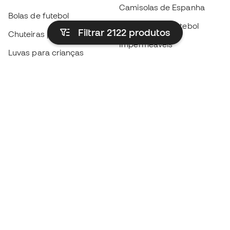
Camisolas de Espanha
Bolas de futebol
Camisolas de futebol
Filtrar 2122
produtos
Chuteiras para crianças
Impermeáveis
Luvas para crianças
Caneleiras
Sapatilhas para crianças
Roupa de guarda-redes
Roupa de futebol para
crianças
Black Friday
Luvas de guarda-redes
Torna-te
Member
agora
Acumula pontos e poupa nas tuas compras
Acesso prioritário a produtos exclusivos