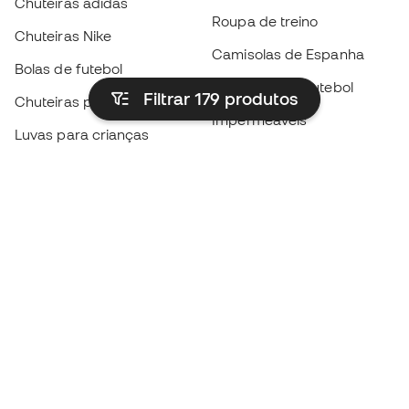
Chuteiras adidas
Roupa de treino
Chuteiras Nike
Camisolas de Espanha
Bolas de futebol
Camisolas de futebol
Filtrar 179
produtos
Chuteiras para crianças
Impermeáveis
Luvas para crianças
Caneleiras
Sapatilhas para crianças
Roupa de guarda-redes
Roupa de futebol para
crianças
Black Friday
Luvas de guarda-redes
Torna-te
Member
agora
Acumula pontos e poupa nas tuas compras