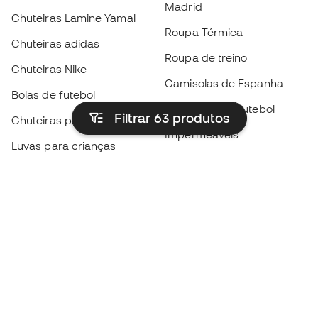
Madrid
Chuteiras Lamine Yamal
Roupa Térmica
Chuteiras adidas
Roupa de treino
Chuteiras Nike
Camisolas de Espanha
Bolas de futebol
Camisolas de futebol
Filtrar 63
produtos
Chuteiras para crianças
Impermeáveis
Luvas para crianças
Caneleiras
Sapatilhas para crianças
Roupa de guarda-redes
Roupa de futebol para
crianças
Black Friday
Luvas de guarda-redes
Torna-te