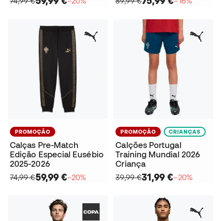
59,99 €
75,99 €
74,99 €
−20%
89,99 €
−16%
PROMOÇÃO
PROMOÇÃO
CRIANÇAS
Calças Pre-Match
Calções Portugal
Edição Especial Eusébio
Training Mundial 2026
2025-2026
Criança
59,99 €
31,99 €
74,99 €
−20%
39,99 €
−20%