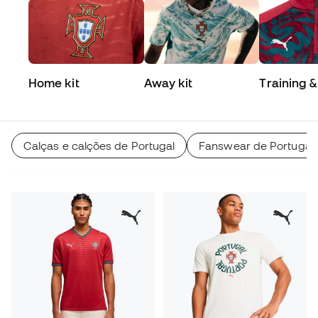
Home kit
Away kit
Training &
Match
Calças e calções de Portugal
Fanswear de Portugal