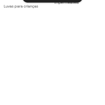
Impermeáveis
Luvas para crianças
Caneleiras
Sapatilhas para crianças
Roupa de guarda-redes
Roupa de futebol para
crianças
Black Friday
Luvas de guarda-redes
Torna-te
Member
agora
Acumula pontos e poupa nas tuas compras
Acesso prioritário a produtos exclusivos
Junta-te a mais de meio milhão de membros