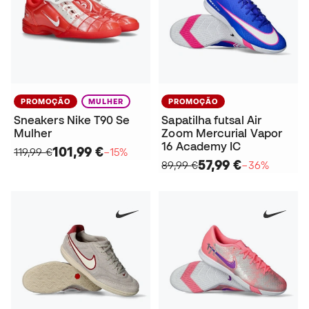
PROMOÇÃO
MULHER
PROMOÇÃO
Sneakers Nike T90 Se
Sapatilha futsal Air
Mulher
Zoom Mercurial Vapor
16 Academy IC
101,99 €
119,99 €
−15%
57,99 €
89,99 €
−36%