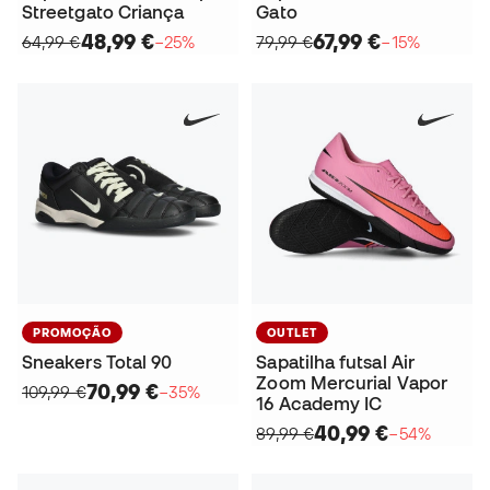
Streetgato Criança
Gato
48,99 €
67,99 €
64,99 €
−25%
79,99 €
−15%
PROMOÇÃO
OUTLET
Sneakers Total 90
Sapatilha futsal Air
Zoom Mercurial Vapor
70,99 €
109,99 €
−35%
16 Academy IC
40,99 €
89,99 €
−54%