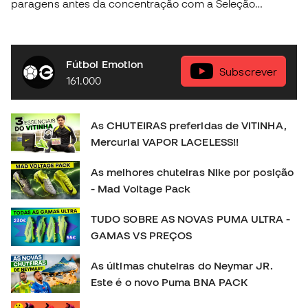
paragens antes da concentração com a Seleção
Portuguesa e conseguimos descubrir algunas das
coisas mais fundamentais na vida do craque da nossa
seleção. Descobre a nova coleção Nike Football na tua
Fútbol Emotion
loja Fútbol Emotion mas perto de ti, ou então na nossa
Subscrever
161.000
loja online em 🛒 https://www.futbolemotion.com/pt
#nikefootball #nikemercurial #vitinha
As CHUTEIRAS preferidas de VITINHA,
Mercurial VAPOR LACELESS!!
As melhores chuteiras Nike por posição
- Mad Voltage Pack
TUDO SOBRE AS NOVAS PUMA ULTRA -
GAMAS VS PREÇOS
As últimas chuteiras do Neymar JR.
Este é o novo Puma BNA PACK