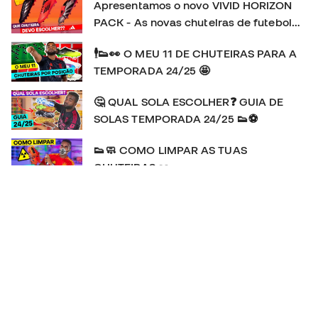
Apresentamos o novo VIVID HORIZON
PACK - As novas chuteiras de futebol
adidas
🕴👟👀 O MEU 11 DE CHUTEIRAS PARA A
TEMPORADA 24/25 🤩
🤔 QUAL SOLA ESCOLHER❓ GUIA DE
SOLAS TEMPORADA 24/25 👟⚽
👟🧼 COMO LIMPAR AS TUAS
CHUTEIRAS 👀
👕🔍👀 As camisolas do EURO 2024 🆚️
COPA AMÉRICA 2024 🥊💥
🚨🆕️ A Adidas F50 REGRESSA! | HISTÓRIA e REVIEW
da chuteira favorita de MESSI 👟