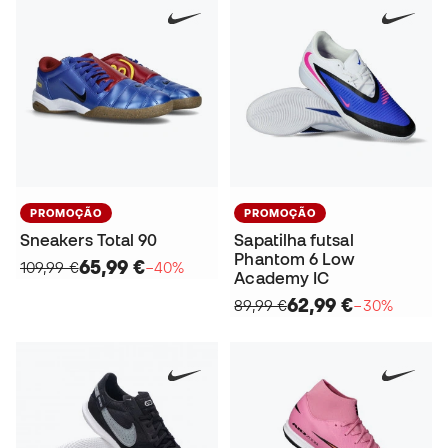
PROMOÇÃO
PROMOÇÃO
Sneakers Total 90
Sapatilha futsal
Phantom 6 Low
65,99 €
109,99 €
−40%
Academy IC
62,99 €
89,99 €
−30%