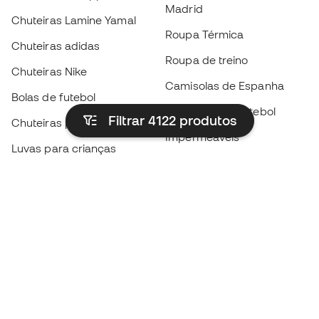
Madrid
Chuteiras Lamine Yamal
Roupa Térmica
Chuteiras adidas
Roupa de treino
Chuteiras Nike
Camisolas de Espanha
Bolas de futebol
Camisolas de futebol
Filtrar 4122
produtos
Chuteiras para crianças
Impermeáveis
Luvas para crianças
Caneleiras
Sapatilhas para crianças
Roupa de guarda-redes
Roupa de futebol para
crianças
Black Friday
Luvas de guarda-redes
Torna-te