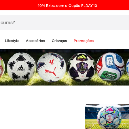
-10% Extra com o Cupão FLDAY10
Lifestyle
Acessórios
Crianças
Promoções