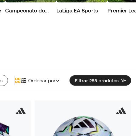
e
Campeonato do
LaLiga EA Sports
Premier Le
Mundo
os
Ordenar por
Filtrar 285
produtos