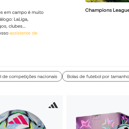
Champions Leagu
es em campo é muito
logo: LaLiga,
gos, clubes…
nosso
assistente de
ol de competições nacionais
Bolas de futebol por tamanh