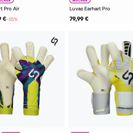
ULHER
MULHER
t Pro Air
Luvas Earhart Pro
9 €
79,99 €
−55%