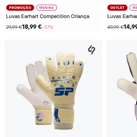
PROMOÇÃO
MENINA
OUTLET
M
Luvas Earhart Competition Criança
Luvas Earha
18,99 €
14,9
29,99 €
−37%
49,99 €