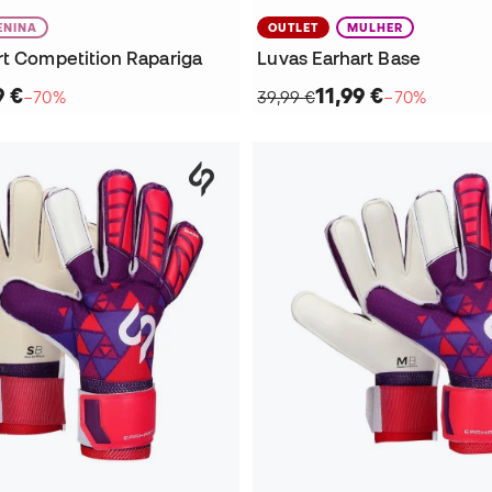
ENINA
OUTLET
MULHER
rt Competition Rapariga
Luvas Earhart Base
9 €
11,99 €
−70%
39,99 €
−70%