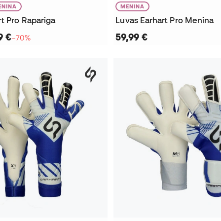
ENINA
MENINA
t Pro Rapariga
Luvas Earhart Pro Menina
9 €
59,99 €
−70%