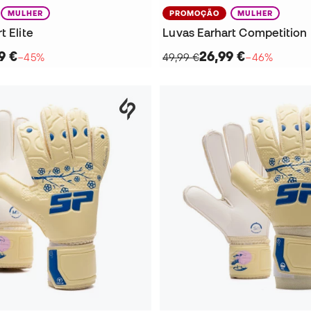
MULHER
PROMOÇÃO
MULHER
t Elite
Luvas Earhart Competition
9 €
26,99 €
−45%
49,99 €
−46%