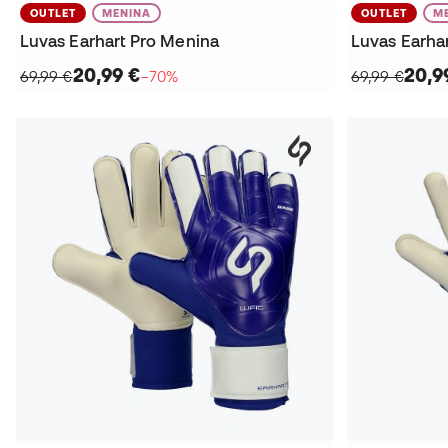
OUTLET
MENINA
OUTLET
M
Luvas Earhart Pro Menina
Luvas Earhar
20,99 €
20,9
69,99 €
−70%
69,99 €