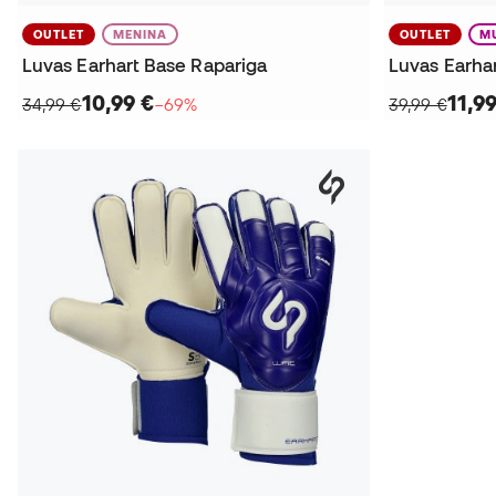
OUTLET
MENINA
OUTLET
M
Luvas Earhart Base Rapariga
Luvas Earha
10,99 €
11,9
34,99 €
−69%
39,99 €