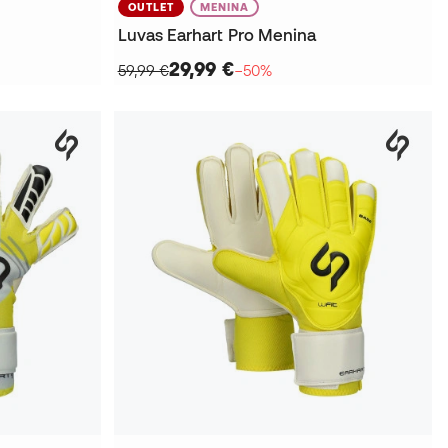
OUTLET
MENINA
Luvas Earhart Pro Menina
29,99 €
59,99 €
−50%