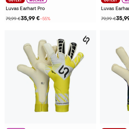
OUTLET
MULHER
OUTLET
M
Luvas Earhart Pro
Luvas Earhar
35,99 €
35,9
79,99 €
−55%
79,99 €