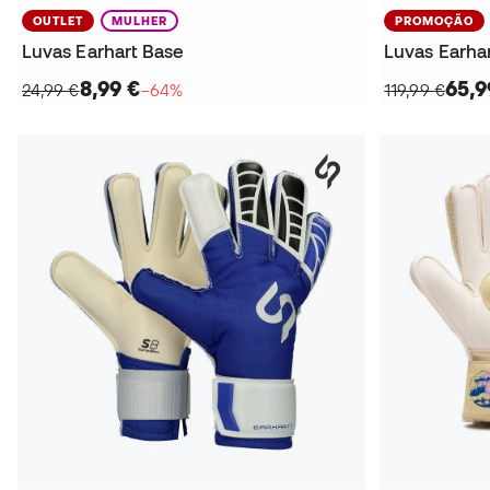
OUTLET
MULHER
PROMOÇÃO
Luvas Earhart Base
Luvas Earhar
8,99 €
65,9
24,99 €
−64%
119,99 €