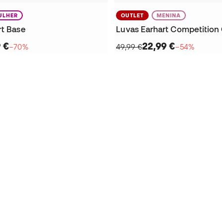
ULHER
OUTLET
MENINA
rt Base
Luvas Earhart Competition
9 €
22,99 €
−70%
49,99 €
−54%