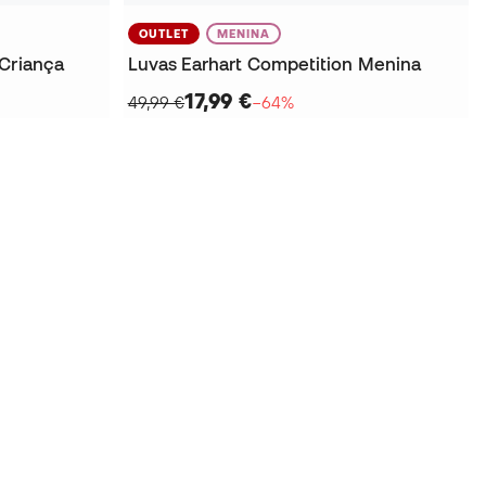
OUTLET
MENINA
 Criança
Luvas Earhart Competition Menina
17,99 €
49,99 €
−64%