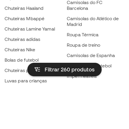
Camisolas do FC
Chuteiras Haaland
Barcelona
Chuteiras Mbappé
Camisolas do Atlético de
Madrid
Chuteiras Lamine Yamal
Roupa Térmica
Chuteiras adidas
Roupa de treino
Chuteiras Nike
Camisolas de Espanha
Bolas de futebol
Camisolas de futebol
Filtrar 260
produtos
Chuteiras para crianças
Impermeáveis
Luvas para crianças
Caneleiras
Sapatilhas para crianças
Roupa de guarda-redes
Roupa de futebol para
crianças
Black Friday
Luvas de guarda-redes