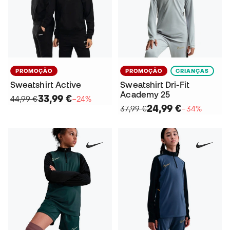
PROMOÇÃO
PROMOÇÃO
CRIANÇAS
Sweatshirt Active
Sweatshirt Dri-Fit
Academy 25
33,99 €
44,99 €
−24%
24,99 €
37,99 €
−34%