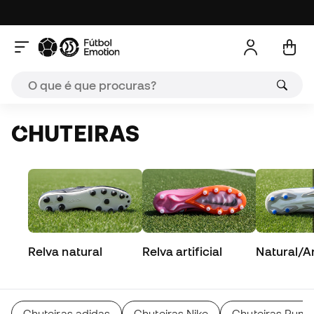
CHUTEIRAS
Relva natural
Relva artificial
Natural/Art
Chuteiras adidas
Chuteiras Nike
Chuteiras Pum