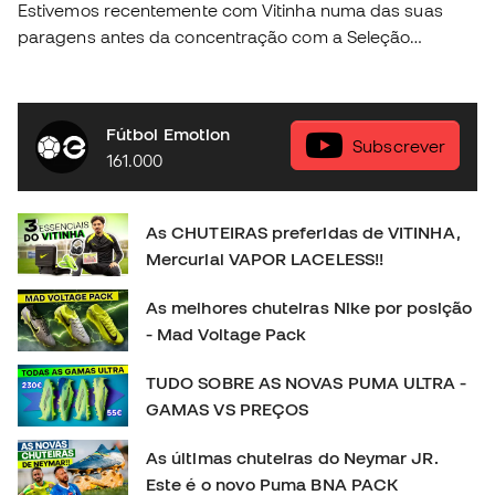
Estivemos recentemente com Vitinha numa das suas
paragens antes da concentração com a Seleção
Portuguesa e conseguimos descubrir algunas das
coisas mais fundamentais na vida do craque da nossa
seleção. Descobre a nova coleção Nike Football na tua
Fútbol Emotion
loja Fútbol Emotion mas perto de ti, ou então na nossa
Subscrever
161.000
loja online em 🛒 https://www.futbolemotion.com/pt
#nikefootball #nikemercurial #vitinha
As CHUTEIRAS preferidas de VITINHA,
Mercurial VAPOR LACELESS!!
As melhores chuteiras Nike por posição
- Mad Voltage Pack
TUDO SOBRE AS NOVAS PUMA ULTRA -
GAMAS VS PREÇOS
As últimas chuteiras do Neymar JR.
Este é o novo Puma BNA PACK