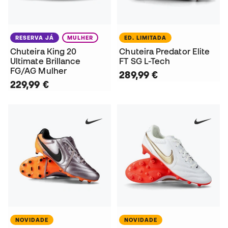
RESERVA JÁ
MULHER
ED. LIMITADA
Chuteira King 20
Chuteira Predator Elite
Ultimate Brillance
FT SG L-Tech
FG/AG Mulher
289,99 €
229,99 €
NOVIDADE
NOVIDADE