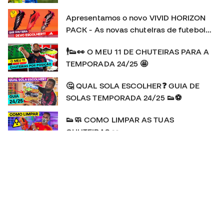
Apresentamos o novo VIVID HORIZON
PACK - As novas chuteiras de futebol
adidas
🕴👟👀 O MEU 11 DE CHUTEIRAS PARA A
TEMPORADA 24/25 🤩
🤔 QUAL SOLA ESCOLHER❓ GUIA DE
SOLAS TEMPORADA 24/25 👟⚽
👟🧼 COMO LIMPAR AS TUAS
CHUTEIRAS 👀
👕🔍👀 As camisolas do EURO 2024 🆚️
COPA AMÉRICA 2024 🥊💥
🚨🆕️ A Adidas F50 REGRESSA! | HISTÓRIA e REVIEW
da chuteira favorita de MESSI 👟