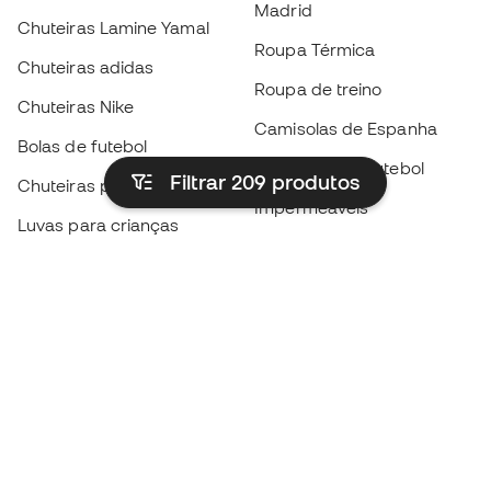
Madrid
Chuteiras Lamine Yamal
Roupa Térmica
Chuteiras adidas
Roupa de treino
Chuteiras Nike
Camisolas de Espanha
Bolas de futebol
Camisolas de futebol
Filtrar 209
produtos
Chuteiras para crianças
Impermeáveis
Luvas para crianças
Caneleiras
Sapatilhas para crianças
Roupa de guarda-redes
Roupa de futebol para
crianças
Black Friday
Luvas de guarda-redes
Torna-te