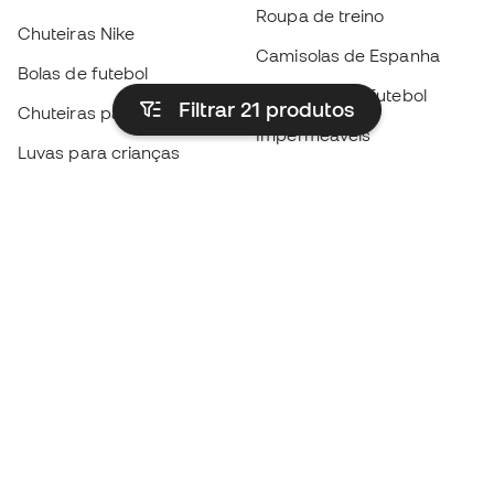
Roupa de treino
Chuteiras Nike
Camisolas de Espanha
Bolas de futebol
Camisolas de futebol
Filtrar 21
produtos
Chuteiras para crianças
Impermeáveis
Luvas para crianças
Caneleiras
Sapatilhas para crianças
Roupa de guarda-redes
Roupa de futebol para
crianças
Black Friday
Luvas de guarda-redes
Torna-te
Member
agora
Acumula pontos e poupa nas tuas compras