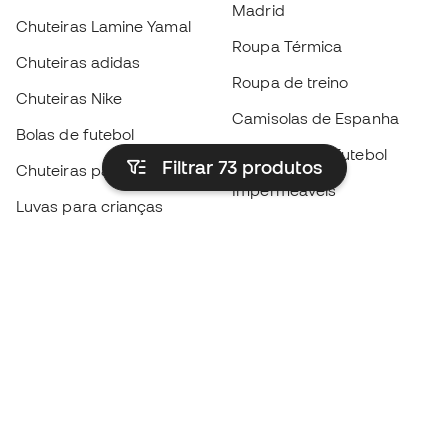
Madrid
Chuteiras Lamine Yamal
Roupa Térmica
Chuteiras adidas
Roupa de treino
Chuteiras Nike
Camisolas de Espanha
Bolas de futebol
Camisolas de futebol
Filtrar 73
produtos
Chuteiras para crianças
Impermeáveis
Luvas para crianças
Caneleiras
Sapatilhas para crianças
Roupa de guarda-redes
Roupa de futebol para
crianças
Black Friday
Luvas de guarda-redes
Torna-te