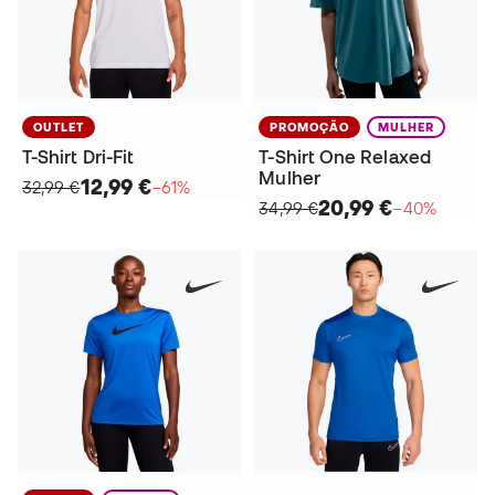
OUTLET
PROMOÇÃO
MULHER
T-Shirt Dri-Fit
T-Shirt One Relaxed
Mulher
12,99 €
32,99 €
−61%
20,99 €
34,99 €
−40%