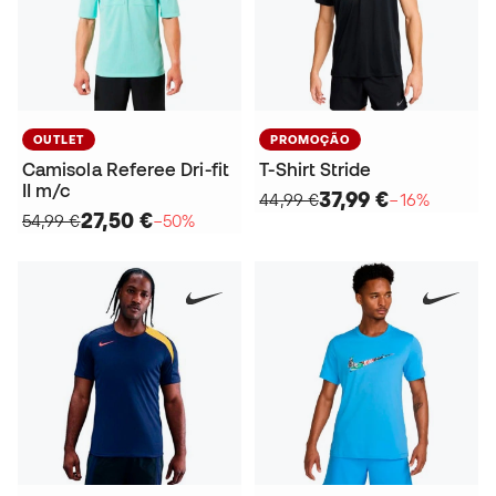
OUTLET
PROMOÇÃO
Camisola Referee Dri-fit
T-Shirt Stride
II m/c
37,99 €
44,99 €
−16%
27,50 €
54,99 €
−50%