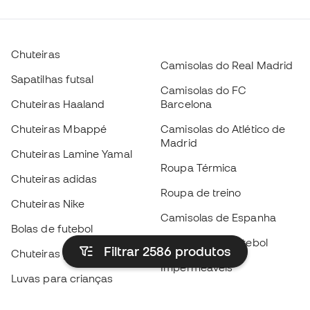
Chuteiras
Camisolas do Real Madrid
Sapatilhas futsal
Camisolas do FC
Chuteiras Haaland
Barcelona
Chuteiras Mbappé
Camisolas do Atlético de
Madrid
Chuteiras Lamine Yamal
Roupa Térmica
Chuteiras adidas
Roupa de treino
Chuteiras Nike
Camisolas de Espanha
Bolas de futebol
Camisolas de futebol
Filtrar 2586
produtos
Chuteiras para crianças
Impermeáveis
Luvas para crianças
Caneleiras
Sapatilhas para crianças