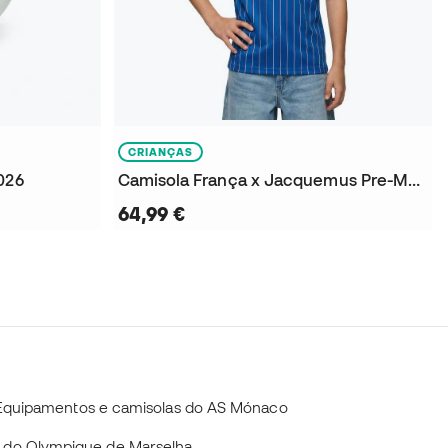
CRIANÇAS
026
Camisola França x Jacquemus Pre-Match Mundial 2026 Criança
64,99 €
Equipamentos e camisolas do AS Mónaco
 do Olympique de Marselha