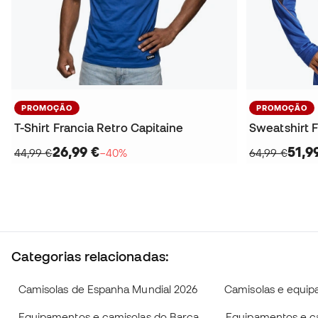
PROMOÇÃO
PROMOÇÃO
T-Shirt Francia Retro Capitaine
26,99 €
51,9
44,99 €
−40%
64,99 €
Categorias relacionadas:
Camisolas de Espanha Mundial 2026
Camisolas e equi
Equipamentos e camisolas do Barça
Equipamentos e c