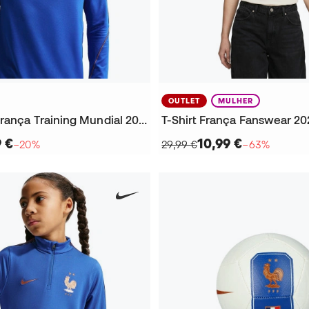
OUTLET
MULHER
Sweatshirt França Training Mundial 2026
9 €
10,99 €
−20%
29,99 €
−63%