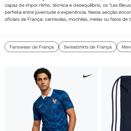
capaz de impor ritmo, técnica e desequilíbrio, os "Les Bleu
perfeita entre juventude e experiência. Nesta secção enco
oficiais de França: camisolas, mochilas, meias ou fatos de 
principais estrelas. Uma coleção ideal para apoiar a seleçã
viver cada jogo.
Fanswear de França
Sweatshirts de França
Mer