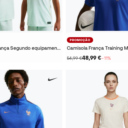
PROMOÇÃO
Camisola França Segundo equipamento Mundial 2026 Criança
Camisola França Training M
48,99 €
54,99 €
−11%