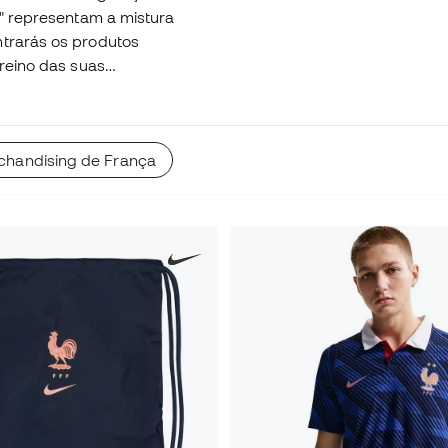
s" representam a mistura
ntrarás os produtos
treino das suas
o francesa com estilo e
chandising de França