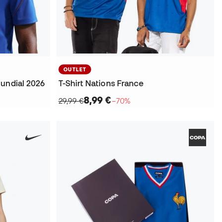
OUTLET
undial 2026
T-Shirt Nations France
8,99 €
29,99 €
−70%