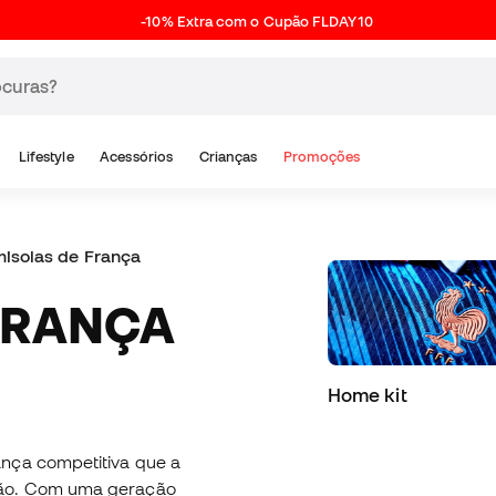
-10% Extra com o Cupão FLDAY10
Lifestyle
Acessórios
Crianças
Promoções
isolas de França
Home kit
ança competitiva que a
ção. Com uma geração