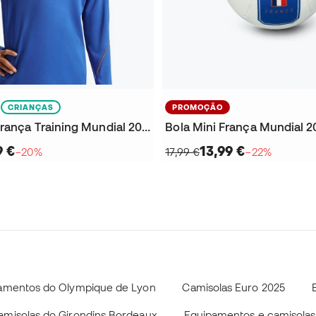
CRIANÇAS
PROMOÇÃO
Sweatshirt França Training Mundial 2026 Criança
Bola Mini França Mundial 2
9 €
13,99 €
−20%
17,99 €
−22%
pamentos do Olympique de Lyon
Camisolas Euro 2025
amisolas do Girondins Bordeaux
Equipamentos e camisolas