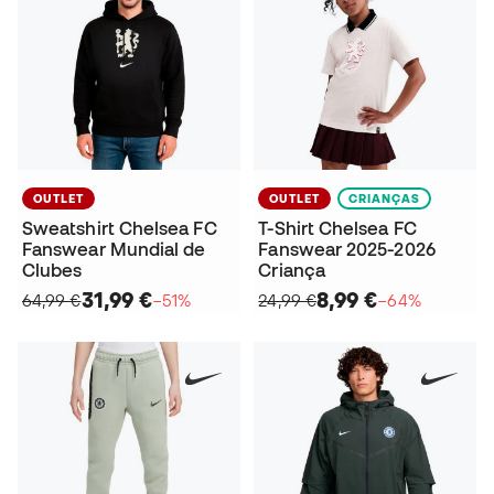
OUTLET
OUTLET
CRIANÇAS
Sweatshirt Chelsea FC
T-Shirt Chelsea FC
Fanswear Mundial de
Fanswear 2025-2026
Clubes
Criança
31,99 €
8,99 €
64,99 €
−51%
24,99 €
−64%