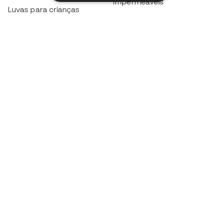
Impermeáveis
Luvas para crianças
Caneleiras
Sapatilhas para crianças
Roupa de guarda-redes
Roupa de futebol para
crianças
Black Friday
Luvas de guarda-redes
Torna-te
Member
agora
Acumula pontos e poupa nas tuas compras
Acesso prioritário a produtos exclusivos
Junta-te a mais de meio milhão de membros