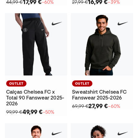
17,99 €
16,99 €
44,99 €
−60%
27,99 €
−39%
OUTLET
OUTLET
Calças Chelsea FC x
Sweatshirt Chelsea FC
Total 90 Fanswear 2025-
Fanswear 2025-2026
2026
27,99 €
69,99 €
−60%
49,99 €
99,99 €
−50%