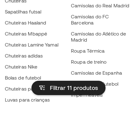
Chuteiras
Camisolas do Real Madrid
Sapatilhas futsal
Camisolas do FC
Chuteiras Haaland
Barcelona
Chuteiras Mbappé
Camisolas do Atlético de
Madrid
Chuteiras Lamine Yamal
Roupa Térmica
Chuteiras adidas
Roupa de treino
Chuteiras Nike
Camisolas de Espanha
Bolas de futebol
Camisolas de futebol
Filtrar 11
produtos
Chuteiras para crianças
Impermeáveis
Luvas para crianças
Caneleiras
Sapatilhas para crianças
Roupa de guarda-redes
Roupa de futebol para
crianças
Black Friday