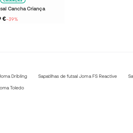
CRIANÇAS
tsal Cancha Criança
9 €
−39%
 Joma Dribling
Sapatilhas de futsal Joma FS Reactive
Sa
 Joma Toledo