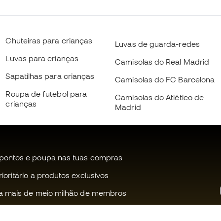
Chuteiras para crianças
Luvas de guarda-redes
Luvas para crianças
Camisolas do Real Madrid
Sapatilhas para crianças
Camisolas do FC Barcelona
Roupa de futebol para
Camisolas do Atlético de
crianças
Madrid
pontos e poupa nas tuas compras
oritário a produtos exclusivos
a mais de meio milhão de membros