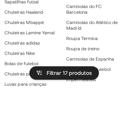
Sapatilhas futsal
Camisolas do FC
Chuteiras Haaland
Barcelona
Chuteiras Mbappé
Camisolas do Atlético de
Madrid
Chuteiras Lamine Yamal
Roupa Térmica
Chuteiras adidas
Roupa de treino
Chuteiras Nike
Camisolas de Espanha
Bolas de futebol
Camisolas de futebol
Filtrar 17
produtos
Chuteiras para crianças
Impermeáveis
Luvas para crianças
Caneleiras
Sapatilhas para crianças
Roupa de guarda-redes
Roupa de futebol para
crianças
Black Friday
Luvas de guarda-redes