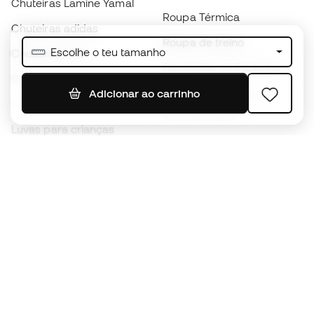
Chuteiras Lamine Yamal
Roupa Térmica
Chuteiras adidas
Roupa de treino
Escolhe o teu tamanho
Chuteiras Nike
Camisolas de Espanha
Bolas de futebol
Camisolas de futebol
Adicionar ao carrinho
Chuteiras para crianças
Impermeáveis
Luvas para crianças
Caneleiras
Sapatilhas para crianças
Roupa de guarda-redes
Roupa de futebol para
crianças
Black Friday
Luvas de guarda-redes
Torna-te
Member
agora