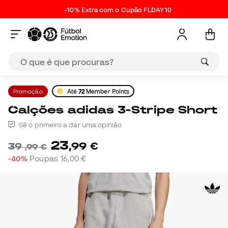
-10% Extra com o Cupão FLDAY10
Promoção
Até
72
Member Points
Calções adidas 3-Stripe Short
Sê o primeiro a dar uma opinião
23
,
99
€
39
,
99
€
-40%
Poupas
16,00 €