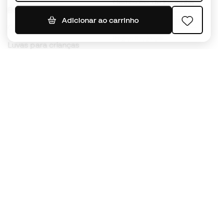
Camisolas de Espanha
Bolas de futebol
Camisolas de futebol
Adicionar ao carrinho
Chuteiras para crianças
Impermeáveis
Luvas para crianças
Caneleiras
Sapatilhas para crianças
Roupa de guarda-redes
Roupa de futebol para
crianças
Black Friday
Luvas de guarda-redes
Torna-te
Member
agora
Acumula pontos e poupa nas tuas compras
Acesso prioritário a produtos exclusivos