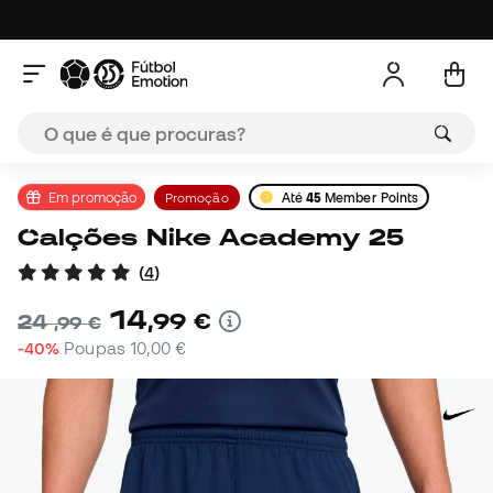
Em promoção
Promoção
Até
45
Member Points
Calções Nike Academy 25
(
4
)
14
,
99
€
24
,
99
€
-40%
Poupas
10,00 €