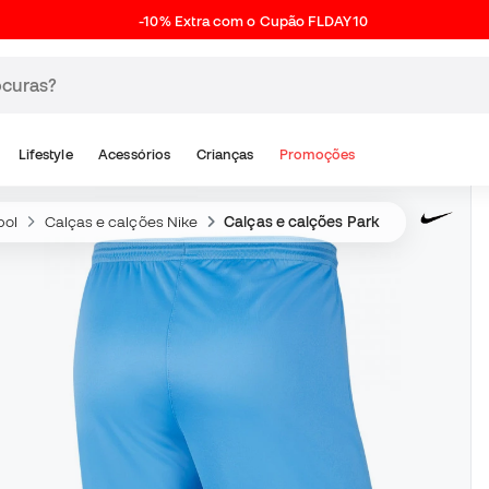
-10% Extra com o Cupão FLDAY10
Lifestyle
Acessórios
Crianças
Promoções
bol
Calças e calções Nike
Calças e calções Park