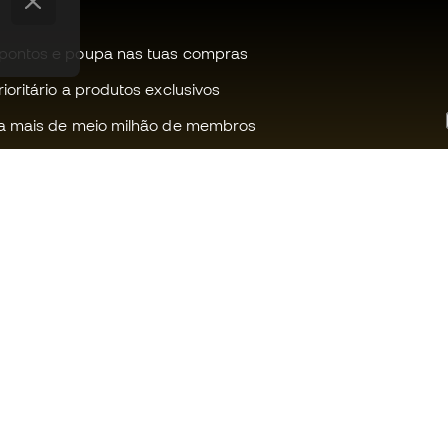
pontos e poupa nas tuas compras
oritário a produtos exclusivos
a mais de meio milhão de membros
Ajudamos-te?
Fútbol Emot
Apoio ao cliente
Comunidade
Trocas e devoluções
Trabalha co
Guia de material de futebol
Condições g
venda
Equivalência de tamanhos de
chuteiras
Política de c