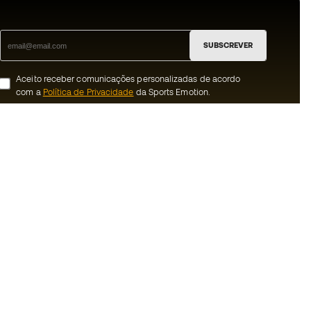
SUBSCREVER
Aceito receber comunicações personalizadas de acordo
com a
Política de Privacidade
da Sports Emotion.
ion
#BeTheBest
 member
Na Sports Emotion promovemos uma
cultura de vida desportiva orientada para
nnosco
alcançar a felicidade plena do desportista,
graças ao ecossistema criado pela
erais de compra e
especialização de cada uma das marcas
que fazem parte do grupo.
ookies
Ver todas as lojas