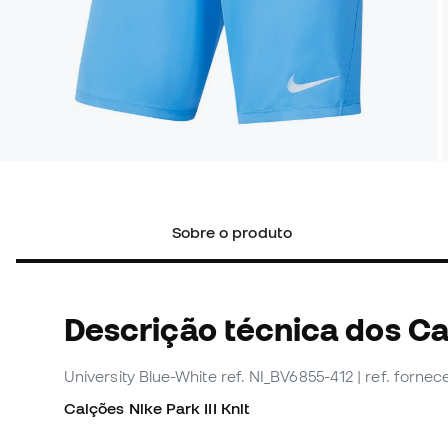
Sobre o produto
Descrição técnica dos C
University Blue-White
ref. NI_BV6855-412
| ref. forne
Calções Nike Park
III
Knit