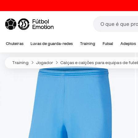
Chuteiras
Luvas de guarda-redes
Training
Futsal
Adeptos
Training
Jogador
Calças e calções para equipas de fute