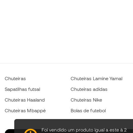
Chuteiras
Chuteiras Lamine Yamal
Sapatilhas futsal
Chuteiras adidas
Chuteiras Haaland
Chuteiras Nike
Chuteiras Mbappé
Bolas de futebol
Foi vendido um produto igual a este à 2