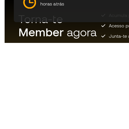
horas atrás
Torna-te
Acumula 
Acesso pri
Member
agora
Junta-te 
Descarrega agora a app dos
loucos por material de futebol e
desfruta de compras mais
rápidas e confortáveis.