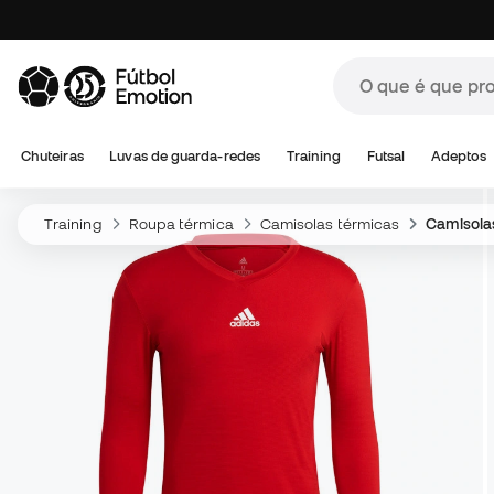
Chuteiras
Luvas de guarda-redes
Training
Futsal
Adeptos
Training
Roupa térmica
Camisolas térmicas
Camisola