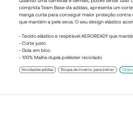
Quando uma camisola é demais, podes tentar usar u
comprida Team Base da adidas, apresenta um corte
manga curta para conseguir maior proteção contra o
que mantém a pele seca. O seu design elástico ac
- Tecido elástico e respirável AEROREADY que mant
- Corte justo
- Gola em bico
- 100% Malha dupla poliéster reciclado
Novidades adidas
Roupa de inverno para treinar
Crian