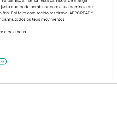
ma camisola interior. Esta camisola de manga
 justo que pode combinar com a tua camisola de
 frio. Foi feito com tecido respirável AEROREADY
ompanha todos os teus movimentos.
ém a pele seca
ças