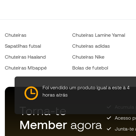
Chuteiras
Chuteiras Lamine Yamal
Sapatilhas futsal
Chuteiras adidas
Chuteiras Haaland
Chuteiras Nike
Chuteiras Mbappé
Bolas de futebol
Foi vendido um produto igual a este à 4
horas atrás
Torna-te
Acumula 
Acesso pri
Member
agora
Junta-te 