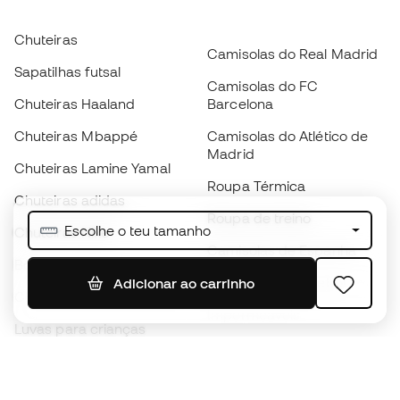
Chuteiras
Camisolas do Real Madrid
Sapatilhas futsal
Camisolas do FC
Chuteiras Haaland
Barcelona
Chuteiras Mbappé
Camisolas do Atlético de
Madrid
Chuteiras Lamine Yamal
Roupa Térmica
Chuteiras adidas
Roupa de treino
Escolhe o teu tamanho
Chuteiras Nike
Camisolas de Espanha
Bolas de futebol
Camisolas de futebol
Adicionar ao carrinho
Chuteiras para crianças
Impermeáveis
Luvas para crianças
Caneleiras
Sapatilhas para crianças
Roupa de guarda-redes
Roupa de futebol para