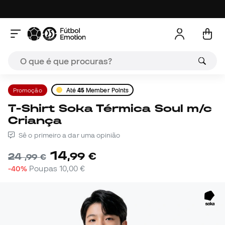
Promoção
Até
45
Member Points
T-Shirt Soka Térmica Soul m/c
Criança
Sê o primeiro a dar uma opinião
14
,
99
€
24
,
99
€
-40%
Poupas
10,00 €