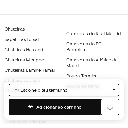
Chuteiras
Camisolas do Real Madrid
Sapatilhas futsal
Camisolas do FC
Chuteiras Haaland
Barcelona
Chuteiras Mbappé
Camisolas do Atlético de
Madrid
Chuteiras Lamine Yamal
Roupa Térmica
Chuteiras adidas
Roupa de treino
Escolhe o teu tamanho
Chuteiras Nike
Camisolas de Espanha
Bolas de futebol
Camisolas de futebol
Adicionar ao carrinho
Chuteiras para crianças
Impermeáveis
Luvas para crianças
Caneleiras