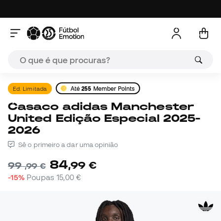
Ed. Limitada
Até
255
Member Points
Casaco adidas Manchester
United Edição Especial 2025-
2026
Sê o primeiro a dar uma opinião
84
,
99
€
99
,
99
€
-15%
Poupas
15,00 €