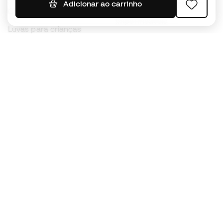
Camisolas de futebol
Adicionar ao carrinho
Chuteiras para crianças
Impermeáveis
Luvas para crianças
Caneleiras
Sapatilhas para crianças
Roupa de guarda-redes
Roupa de futebol para
crianças
Black Friday
Luvas de guarda-redes
Torna-te
Member
agora
Acumula pontos e poupa nas tuas compras
Acesso prioritário a produtos exclusivos
Junta-te a mais de meio milhão de membros