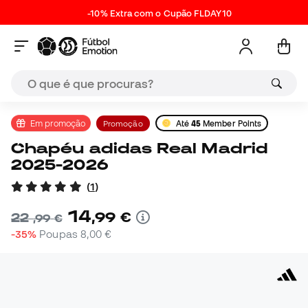
-10% Extra com o Cupão FLDAY10
Em promoção
Promoção
Até
45
Member Points
Chapéu adidas Real Madrid
2025-2026
(
1
)
14
,
99
€
22
,
99
€
-35%
Poupas
8,00 €