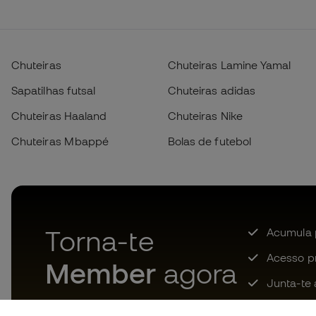
Chuteiras
Chuteiras Lamine Yamal
Sapatilhas futsal
Chuteiras adidas
Chuteiras Haaland
Chuteiras Nike
Chuteiras Mbappé
Bolas de futebol
Torna-te
Acumula 
Acesso pri
Member
agora
Junta-te 