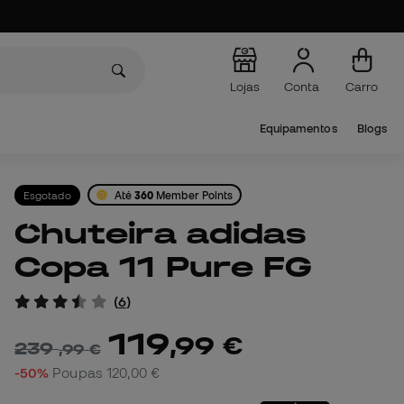
Lojas
Conta
Carro
Equipamentos
Blogs
Esgotado
Até
360
Member Points
Chuteira adidas
Copa 11 Pure FG
(
6
)
119
,
99
€
239
,
99
€
-50%
Poupas
120,00 €