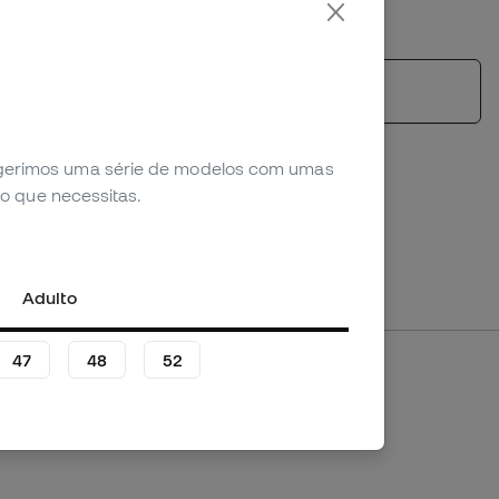
*Não aplicável a productos personalizados.
Ver produtos semelhantes
sugerimos uma série de modelos com umas
o que necessitas.
Adulto
47
48
52