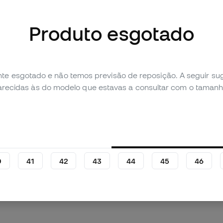
Produto esgotado
imagens (5)
te esgotado e não temos previsão de reposição. A seguir 
parecidas às do modelo que estavas a consultar com o tamanh
Avaliação pessoal (6)
Tabela de comparação
0
41
42
43
44
45
46