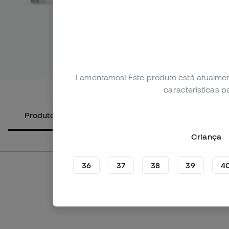
Ver mais 
Lamentamos! Este produto está atualmen
características 
Produtos alternativos
Sobre o produto
Criança
36
37
38
39
4