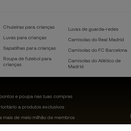
Chuteiras para crianças
Luvas de guarda-redes
Luvas para crianças
Camisolas do Real Madrid
Sapatilhas para crianças
Camisolas do FC Barcelona
Roupa de futebol para
Camisolas do Atlético de
crianças
Madrid
pontos e poupa nas tuas compras
oritário a produtos exclusivos
a mais de meio milhão de membros