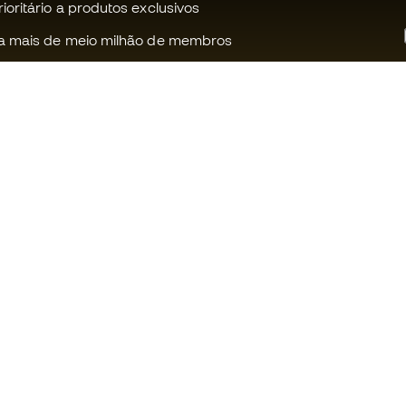
oritário a produtos exclusivos
a mais de meio milhão de membros
Ajudamos-te?
Fútbol Emot
Apoio ao cliente
Comunidade
Trocas e devoluções
Trabalha co
Guia de material de futebol
Condições g
venda
Equivalência de tamanhos de
chuteiras
Política de c
Compliance
Politica de p
Livro de Reclamações Eletrónico
Aviso legal