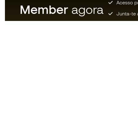
Acesso pri
Member
agora
Junta-te 
Descarrega agora a app dos
loucos por material de futebol e
desfruta de compras mais
rápidas e confortáveis.