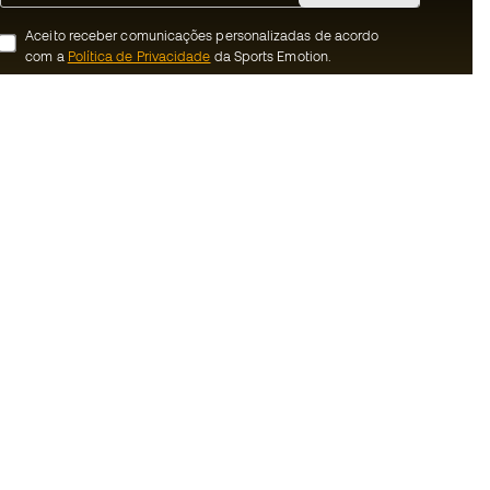
Aceito receber comunicações personalizadas de acordo
com a
Política de Privacidade
da Sports Emotion.
ion
#BeTheBest
 member
Na Sports Emotion promovemos uma
cultura de vida desportiva orientada para
nnosco
alcançar a felicidade plena do desportista,
graças ao ecossistema criado pela
erais de compra e
especialização de cada uma das marcas
que fazem parte do grupo.
ookies
Ver todas as lojas
rivacidade
Basketball Emotion
Running Emotion