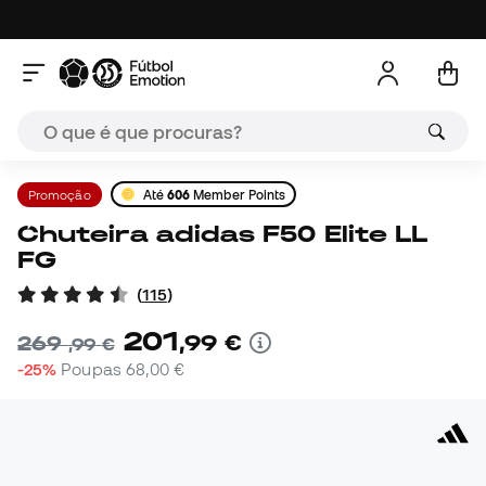
Promoção
Até
606
Member Points
Chuteira adidas F50 Elite LL
FG
(
115
)
201
,
99
€
269
,
99
€
-25%
Poupas
68,00 €