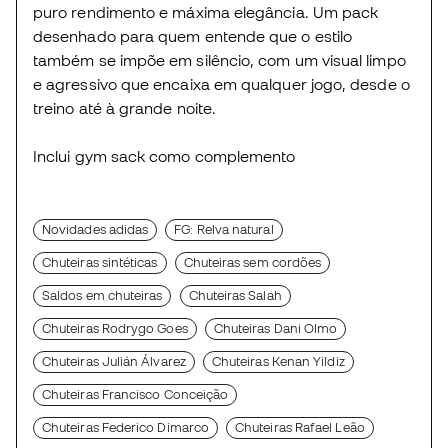
puro rendimento e máxima elegância. Um pack
desenhado para quem entende que o estilo
também se impõe em silêncio, com um visual limpo
e agressivo que encaixa em qualquer jogo, desde o
treino até à grande noite.
Inclui gym sack como complemento
Novidades adidas
FG: Relva natural
Chuteiras sintéticas
Chuteiras sem cordões
Saldos em chuteiras
Chuteiras Salah
Chuteiras Rodrygo Goes
Chuteiras Dani Olmo
Chuteiras Julián Álvarez
Chuteiras Kenan Yildiz
Chuteiras Francisco Conceição
Chuteiras Federico Dimarco
Chuteiras Rafael Leão