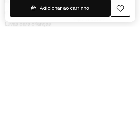
Bolas de futebol
Camisolas de futebol
Adicionar ao carrinho
Chuteiras para crianças
Impermeáveis
Luvas para crianças
Caneleiras
Sapatilhas para crianças
Roupa de guarda-redes
Roupa de futebol para
crianças
Black Friday
Luvas de guarda-redes
Torna-te
Member
agora
Acumula pontos e poupa nas tuas compras
Acesso prioritário a produtos exclusivos
Junta-te a mais de meio milhão de membros