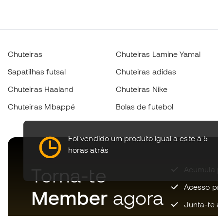
Chuteiras
Chuteiras Lamine Yamal
Sapatilhas futsal
Chuteiras adidas
Chuteiras Haaland
Chuteiras Nike
Chuteiras Mbappé
Bolas de futebol
Foi vendido um produto igual a este à 5
horas atrás
Torna-te
Acumula 
Acesso pri
Member
agora
Junta-te 