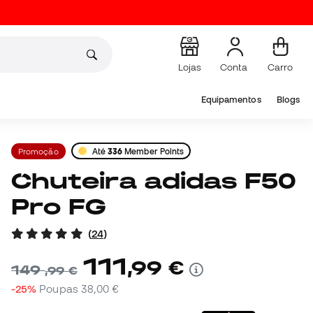
Lojas
Conta
Carro
Equipamentos
Blogs
Promoção
Até
336
Member Points
Chuteira adidas F50
Pro FG
(
24
)
111
,
99
€
149
,
99
€
-25%
Poupas
38,00 €