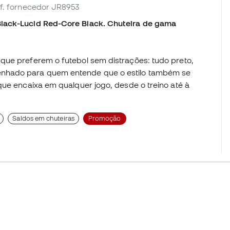
ef. fornecedor JR8953
Black-Lucid Red-Core Black. Chuteira de gama
que preferem o futebol sem distrações: tudo preto,
enhado para quem entende que o estilo também se
que encaixa em qualquer jogo, desde o treino até à
Saldos em chuteiras
Promoção