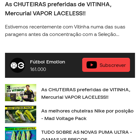
As CHUTEIRAS preferidas de VITINHA,
Mercurial VAPOR LACELESS!!
Estivemos recentemente com Vitinha numa das suas
paragens antes da concentração com a Seleção
Portuguesa e conseguimos descubrir algunas das
coisas mais fundamentais na vida do craque da nossa
seleção. Descobre a nova coleção Nike Football na tua
Fútbol Emotion
loja Fútbol Emotion mas perto de ti, ou então na nossa
Subscrever
161.000
loja online em 🛒 https://www.futbolemotion.com/pt
#nikefootball #nikemercurial #vitinha
As CHUTEIRAS preferidas de VITINHA,
Mercurial VAPOR LACELESS!!
As melhores chuteiras Nike por posição
- Mad Voltage Pack
TUDO SOBRE AS NOVAS PUMA ULTRA -
GAMAS VS PREÇOS