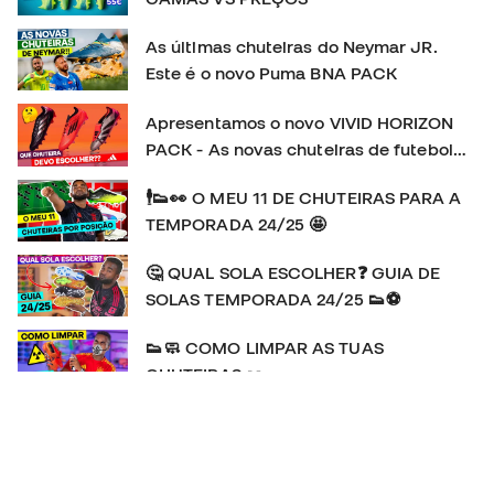
As últimas chuteiras do Neymar JR.
Este é o novo Puma BNA PACK
Apresentamos o novo VIVID HORIZON
PACK - As novas chuteiras de futebol
adidas
🕴👟👀 O MEU 11 DE CHUTEIRAS PARA A
TEMPORADA 24/25 🤩
🤔 QUAL SOLA ESCOLHER❓ GUIA DE
SOLAS TEMPORADA 24/25 👟⚽
👟🧼 COMO LIMPAR AS TUAS
CHUTEIRAS 👀
👕🔍👀 As camisolas do EURO 2024 🆚️
COPA AMÉRICA 2024 🥊💥
🚨🆕️ A Adidas F50 REGRESSA! | HISTÓRIA e REVIEW