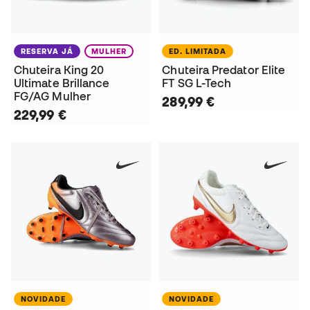
RESERVA JÁ
MULHER
ED. LIMITADA
Chuteira King 20
Chuteira Predator Elite
Ultimate Brillance
FT SG L-Tech
FG/AG Mulher
289,99 €
229,99 €
NOVIDADE
NOVIDADE