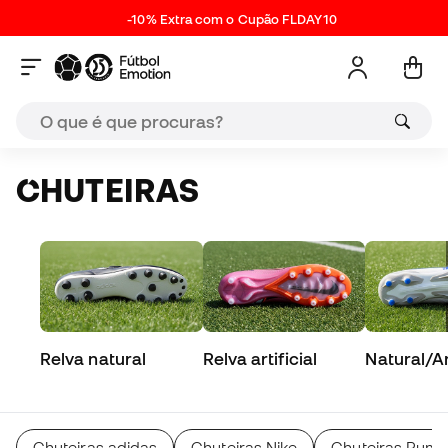
-10% Extra com o Cupão FLDAY10
CHUTEIRAS
Relva natural
Relva artificial
Natural/Art
Chuteiras adidas
Chuteiras Nike
Chuteiras Pum