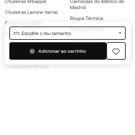
Chuteiras Mbappé
Camisolas do Atlético de
Madrid
Chuteiras Lamine Yamal
Roupa Térmica
Chuteiras adidas
Roupa de treino
Escolhe o teu tamanho
Chuteiras Nike
Camisolas de Espanha
Bolas de futebol
Camisolas de futebol
Adicionar ao carrinho
Chuteiras para crianças
Impermeáveis
Luvas para crianças
Caneleiras
Sapatilhas para crianças
Roupa de guarda-redes
Roupa de futebol para
crianças
Black Friday
Luvas de guarda-redes
Torna-te