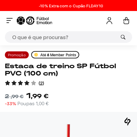
-10% Extra com o Cupão FLDAY10
Promoção
Até
6
Member Points
Estaca de treino SP Fútbol
PVC (100 cm)
(
2
)
1
,
99
€
2
,
99
€
-33%
Poupas
1,00 €