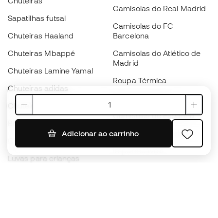
Chuteiras
Camisolas do Real Madrid
Sapatilhas futsal
Camisolas do FC
Chuteiras Haaland
Barcelona
Chuteiras Mbappé
Camisolas do Atlético de
Madrid
Chuteiras Lamine Yamal
Roupa Térmica
Chuteiras adidas
Roupa de treino
Chuteiras Nike
Camisolas de Espanha
Bolas de futebol
Camisolas de futebol
Adicionar ao carrinho
Chuteiras para crianças
Impermeáveis
Luvas para crianças
Caneleiras
Sapatilhas para crianças
Roupa de guarda-redes
Roupa de futebol para
crianças
Black Friday