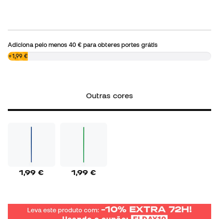
Adiciona pelo menos
40 €
para obteres portes grátis
0,00 €
+1,99 €
Outras cores
1,99 €
1,99 €