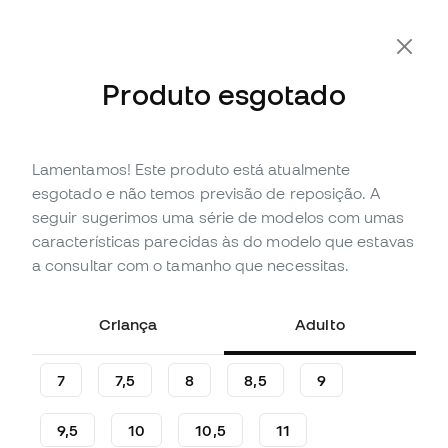
-10% Extra com o Cupão FLDAY10
Produto esgotado
Lamentamos! Este produto está atualmente
Esgotado
Até
96
Member Points
esgotado e não temos previsão de reposição. A
Luvas Nike Grip3
seguir sugerimos uma série de modelos com umas
características parecidas às do modelo que estavas
(
13
)
a consultar com o tamanho que necessitas.
31
,
99
€
69
,
99
€
-54%
Poupas
38,00 €
Criança
Adulto
7
7,5
8
8,5
9
9,5
10
10,5
11