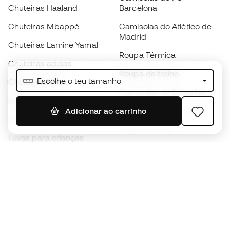
Chuteiras Haaland
Barcelona
Chuteiras Mbappé
Camisolas do Atlético de
Madrid
Chuteiras Lamine Yamal
Roupa Térmica
Chuteiras adidas
Roupa de treino
Escolhe o teu tamanho
Chuteiras Nike
Camisolas de Espanha
Bolas de futebol
Camisolas de futebol
Adicionar ao carrinho
Chuteiras para crianças
Impermeáveis
Luvas para crianças
Caneleiras
Sapatilhas para crianças
Roupa de guarda-redes
Roupa de futebol para
crianças
Black Friday
Luvas de guarda-redes