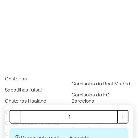
Chuteiras
Camisolas do Real Madrid
Sapatilhas futsal
Camisolas do FC
Chuteiras Haaland
Barcelona
Chuteiras Mbappé
Camisolas do Atlético de
Madrid
Chuteiras Lamine Yamal
Roupa Térmica
Chuteiras adidas
Disponível a partir de
6 agosto