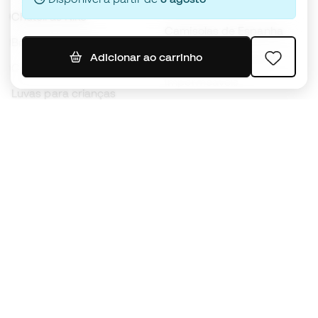
Roupa de treino
Chuteiras Nike
Camisolas de Espanha
Bolas de futebol
Camisolas de futebol
Adicionar ao carrinho
Chuteiras para crianças
Impermeáveis
Luvas para crianças
Caneleiras
Sapatilhas para crianças
Roupa de guarda-redes
Roupa de futebol para
crianças
Black Friday
Luvas de guarda-redes
Torna-te
Member
agora
Acumula pontos e poupa nas tuas compras