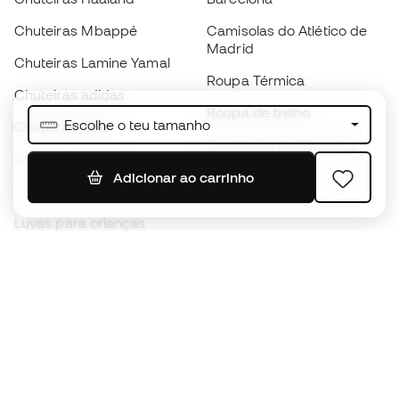
Chuteiras Mbappé
Camisolas do Atlético de
Madrid
Chuteiras Lamine Yamal
Roupa Térmica
Chuteiras adidas
Roupa de treino
Escolhe o teu tamanho
Chuteiras Nike
Camisolas de Espanha
Bolas de futebol
Camisolas de futebol
Adicionar ao carrinho
Chuteiras para crianças
Impermeáveis
Luvas para crianças
Caneleiras
Sapatilhas para crianças
Roupa de guarda-redes
Roupa de futebol para
crianças
Black Friday
Luvas de guarda-redes