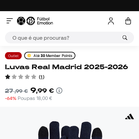
Outlet
Até
30
Member Points
Luvas Real Madrid 2025-2026
(
1
)
9
,
99
€
27
,
99
€
-64%
Poupas
18,00 €