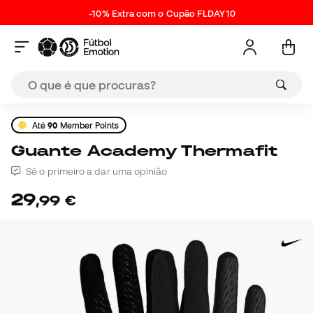
-10% Extra com o Cupão FLDAY10
Até
90
Member Points
Guante Academy Thermafit
Sê o primeiro a dar uma opinião
29
,
99
€