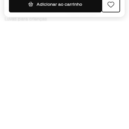
Camisolas de futebol
Adicionar ao carrinho
Chuteiras para crianças
Impermeáveis
Luvas para crianças
Caneleiras
Sapatilhas para crianças
Roupa de guarda-redes
Roupa de futebol para
crianças
Black Friday
Luvas de guarda-redes
Torna-te
Member
agora
Acumula pontos e poupa nas tuas compras
Acesso prioritário a produtos exclusivos
Junta-te a mais de meio milhão de membros