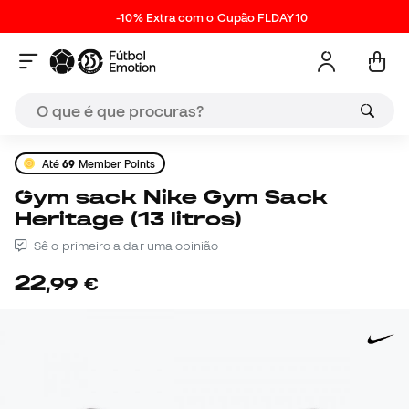
-10% Extra com o Cupão FLDAY10
Até
69
Member Points
Gym sack Nike Gym Sack
Heritage (13 litros)
Sê o primeiro a dar uma opinião
22
,
99
€