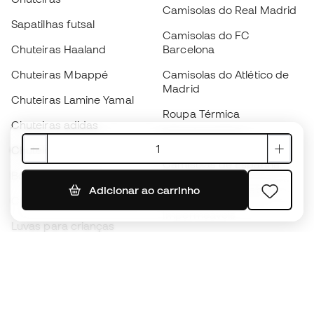
Camisolas do Real Madrid
Sapatilhas futsal
Camisolas do FC
Chuteiras Haaland
Barcelona
Chuteiras Mbappé
Camisolas do Atlético de
Madrid
Chuteiras Lamine Yamal
Roupa Térmica
Chuteiras adidas
Roupa de treino
Chuteiras Nike
Camisolas de Espanha
Bolas de futebol
Camisolas de futebol
Adicionar ao carrinho
Chuteiras para crianças
Impermeáveis
Luvas para crianças
Caneleiras
Sapatilhas para crianças
Roupa de guarda-redes
Roupa de futebol para
crianças
Black Friday