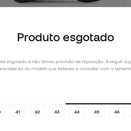
Produto esgotado
imagens (5)
te esgotado e não temos previsão de reposição. A seguir 
 produto
Avaliação pessoal (6)
parecidas às do modelo que estavas a consultar com o tamanh
0
41
42
43
44
45
46