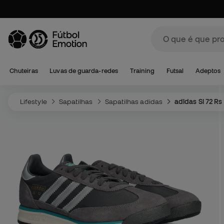
Chuteiras
Luvas de guarda-redes
Training
Futsal
Adeptos
Lifestyle
Sapatilhas
Sapatilhas adidas
adidas Sl 72 Rs