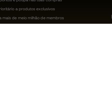
oritário a produtos exclusivos
a mais de meio milhão de membros
Ajudamos-te?
Fútbol Emot
Apoio ao cliente
Comunidade
Trocas e devoluções
Trabalha co
Guia de material de futebol
Condições g
venda
Equivalência de tamanhos de
chuteiras
Política de c
Compliance
Politica de p
Livro de Reclamações Eletrónico
Aviso legal