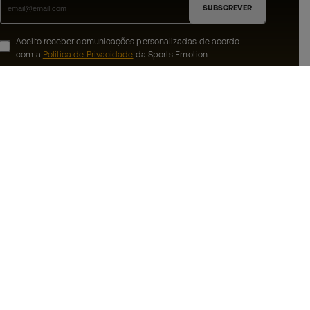
SUBSCREVER
Aceito receber comunicações personalizadas de acordo
com a
Política de Privacidade
da Sports Emotion.
ion
#BeTheBest
 member
Na Sports Emotion promovemos uma
cultura de vida desportiva orientada para
nnosco
alcançar a felicidade plena do desportista,
graças ao ecossistema criado pela
erais de compra e
especialização de cada uma das marcas
que fazem parte do grupo.
ookies
Ver todas as lojas
rivacidade
Basketball Emotion