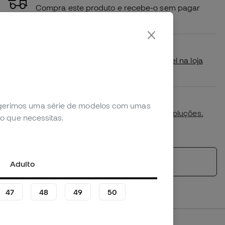
Compra este produto e recebe-o sem pagar
portes de envio
Disponibilidade em loja
Verifica se este produto está disponível na loja
mais próxima de ti.
Primeira troca de tamanho gratuita.
sugerimos uma série de modelos com umas
Mais detalhes na nossa
política de devoluções.
o que necessitas.
*Não aplicável a productos personalizados.
Ver produtos semelhantes
Adulto
47
48
49
50