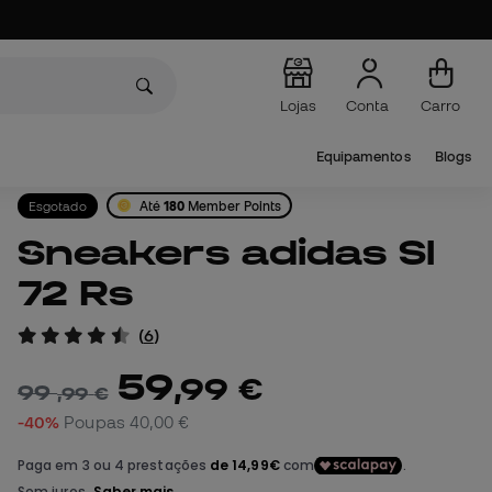
Lojas
Conta
Carro
Equipamentos
Blogs
Esgotado
Até
180
Member Points
Sneakers adidas Sl
72 Rs
(
6
)
59
,
99
€
99
,
99
€
-40%
Poupas
40,00 €