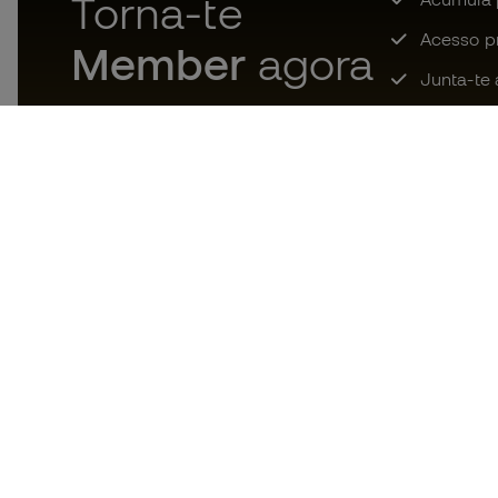
Torna-te
Acesso pri
Member
agora
Junta-te 
Descarrega agora a app dos
loucos por material de futebol e
desfruta de compras mais
rápidas e confortáveis.