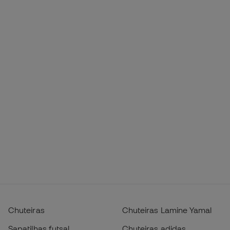
Chuteiras
Chuteiras Lamine Yamal
Sapatilhas futsal
Chuteiras adidas