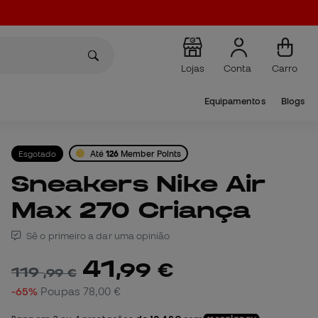
Lojas
Conta
Carro
Equipamentos
Blogs
Esgotado
Até
126
Member Points
Sneakers Nike Air
Max 270 Criança
Sê o primeiro a dar uma opinião
41
,
99
€
119
,
99
€
-65%
Poupas
78,00 €