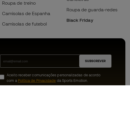
Roupa de treino
Roupa de guarda-redes
Camisolas de Espanha
Black Friday
Camisolas de futebol
SUBSCREVER
Aceito receber comunicações personalizadas de acordo
com a
Política de Privacidade
da Sports Emotion.
ion
#BeTheBest
 member
Na Sports Emotion promovemos uma