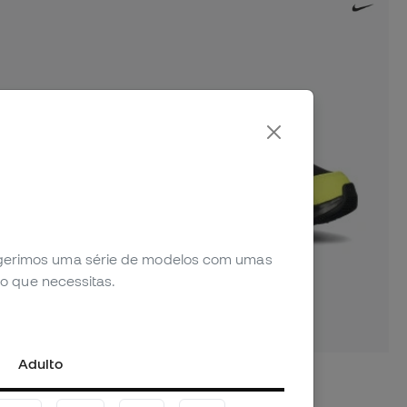
sugerimos uma série de modelos com umas
o que necessitas.
Adulto
OUTLET
CRIANÇAS
Sneakers Air Max Nova Criança