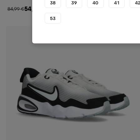
38
39
40
41
4
54,99 €
84,99 €
−35%
53