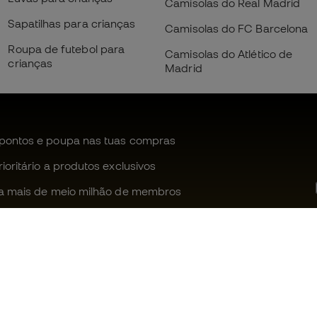
Camisolas do Real Madrid
Sapatilhas para crianças
Camisolas do FC Barcelona
Roupa de futebol para
Camisolas do Atlético de
crianças
Madrid
pontos e poupa nas tuas compras
oritário a produtos exclusivos
a mais de meio milhão de membros
Ajudamos-te?
Fútbol Emot
Apoio ao cliente
Comunidade