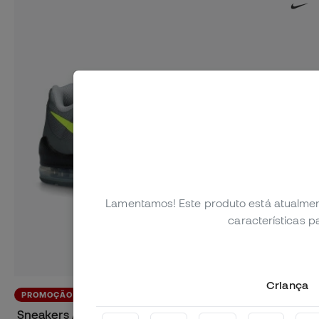
Lamentamos! Este produto está atualmen
características 
Criança
PROMOÇÃO
CRIANÇAS
Sneakers Air Max Invigor Criança