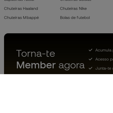
Chuteiras Haaland
Chuteiras Nike
Chuteiras Mbappé
Bolas de futebol
Torna-te
Acumula 
Acesso pri
Member
agora
Junta-te 
Descarrega agora a app dos
loucos por material de futebol e