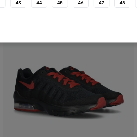
2
43
44
45
46
47
48
48,99 €
74,99 €
−35%