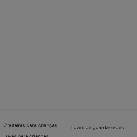
Chuteiras para crianças
Luvas de guarda-redes
Luvas para crianças