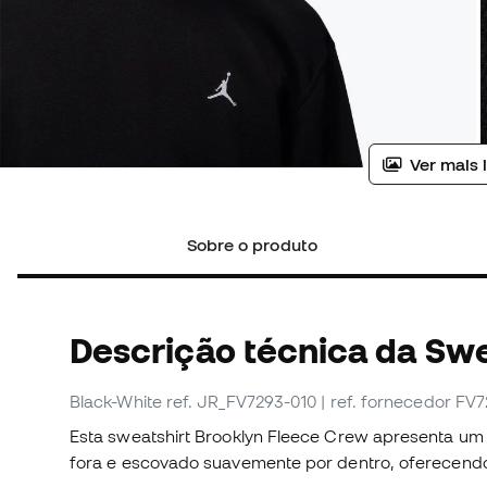
Ver mais 
Sobre o produto
Descrição técnica da Swe
Black-White
ref. JR_FV7293-010
| ref. fornecedor FV
Esta sweatshirt Brooklyn Fleece Crew apresenta um 
fora e escovado suavemente por dentro, oferecendo 