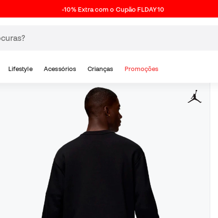
-10% Extra com o Cupão FLDAY10
Lifestyle
Acessórios
Crianças
Promoções