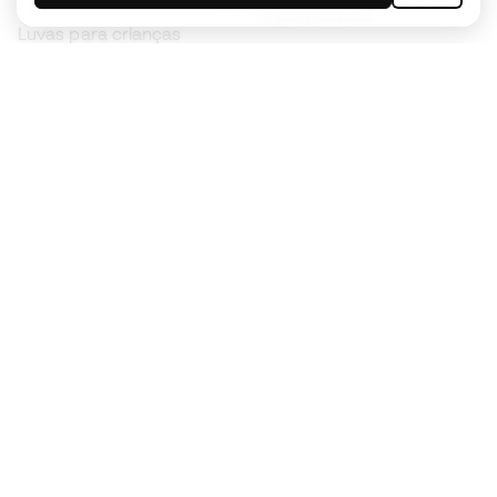
Impermeáveis
Luvas para crianças
Caneleiras
Sapatilhas para crianças
Roupa de guarda-redes
Roupa de futebol para
crianças
Black Friday
Luvas de guarda-redes
Torna-te
Member
agora
Acumula pontos e poupa nas tuas compras
Acesso prioritário a produtos exclusivos
Junta-te a mais de meio milhão de membros