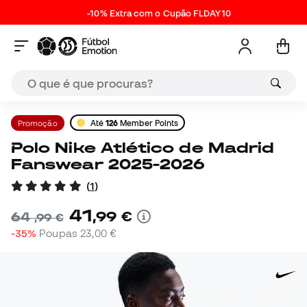
-10% Extra com o Cupão FLDAY10
Promoção
Até
126
Member Points
Polo Nike Atlético de Madrid
Fanswear 2025-2026
(
1
)
41
,
99
€
64
,
99
€
-35%
Poupas
23,00 €