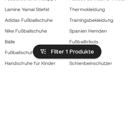
Lamine Yamal Stiefel
Thermokleidung
Adidas Fußballschuhe
Trainingsbekleidung
Nike Fußballschuhe
Spanien Hemden
Bälle
Fußballtrikots
Filter 1
Produkte
Fußballschuhe für Kinder
Regenmäntel
Handschuhe für Kinder
Schienbeinschützer
Fußballschuhe für Kinder
Torwartkleidung
Kleidung für Kinder
Black Friday
Werde ein
Jetzt
Member