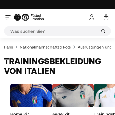
Fans
Nationalmannschaftstrikots
Ausrüstungen und Tr
TRAININGSBEKLEIDUNG
VON ITALIEN
Home Kit
Away kit
Trainings