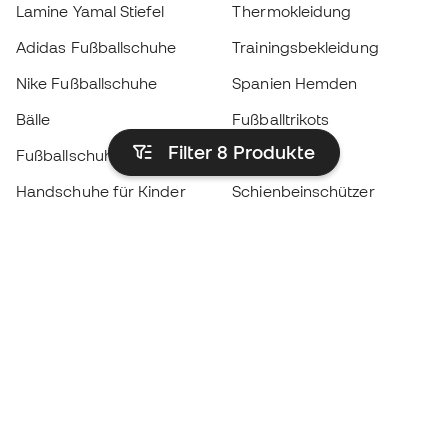
Lamine Yamal Stiefel
Thermokleidung
Adidas Fußballschuhe
Trainingsbekleidung
Nike Fußballschuhe
Spanien Hemden
Bälle
Fußballtrikots
Filter 8
Produkte
Fußballschuhe für Kinder
Regenmäntel
Handschuhe für Kinder
Schienbeinschützer
Fußballschuhe für Kinder
Torwartkleidung
Kleidung für Kinder
Black Friday
Werde ein
Jetzt
Member
Sammeln Sie Punkte und sparen Sie bei Ihren