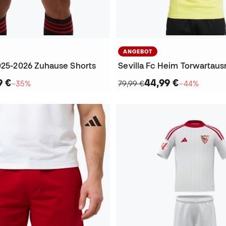
ANGEBOT
2025-2026 Zuhause Shorts
9 €
44,99 €
−35%
79,99 €
−44%