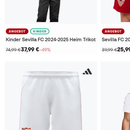
ANGEBOT
KINDER
ANGEBOT
Kinder Sevilla FC 2024-2025 Heim Trikot
Sevilla FC 
37,99 €
25,9
74,99 €
−49%
39,99 €