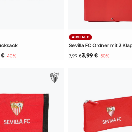
AUSLAUF
Rucksack
Sevilla FC Ordner mit 3 Kl
 €
3,99 €
−40%
7,99 €
−50%