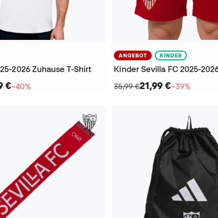
ANGEBOT
KINDER
025-2026 Zuhause T-Shirt
9 €
21,99 €
−40%
35,99 €
−39%