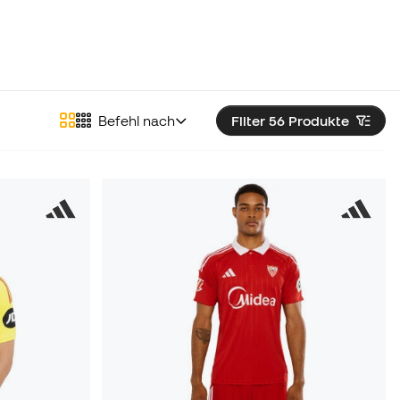
Befehl nach
Filter 56
Produkte