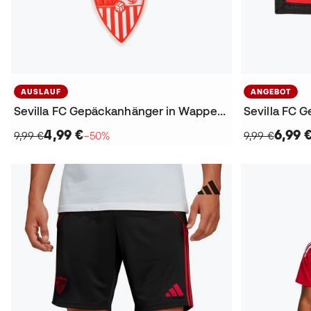
AUSLAUF
ANGEBOT
Sevilla FC Gepäckanhänger in Wappenform
Sevilla FC G
4,99 €
6,99 
9,99 €
−50%
9,99 €