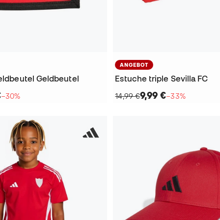
ANGEBOT
eldbeutel Geldbeutel
Estuche triple Sevilla FC
€
9,99 €
−30%
14,99 €
−33%