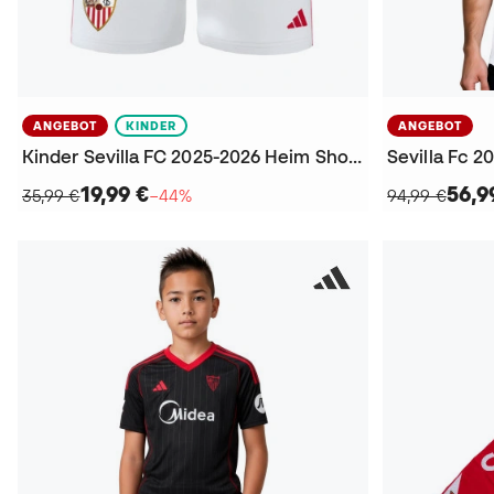
ANGEBOT
KINDER
ANGEBOT
Kinder Sevilla FC 2025-2026 Heim Shorts
Sevilla Fc 2
19,99 €
56,9
35,99 €
−44%
94,99 €