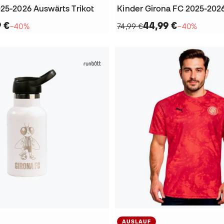
025-2026 Auswärts Trikot
9 €
44,99 €
−40%
74,99 €
−40%
AUSLAUF