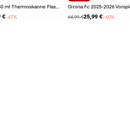
Girona FC 350 ml Thermoskanne Flasche
Girona Fc 2025-2026 Vorspie
9 €
25,99 €
−47%
64,99 €
−60%